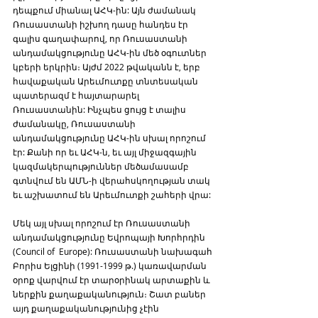
դեպքում միանալ ԱՀԿ-ին: Այն ժամանակ 
Ռուսաստանի իշխող դասը հանդես էր 
գալիս գաղափարով, որ Ռուսաստանի 
անդամակցությունը ԱՀԿ-ին մեծ օգուտներ 
կբերի երկրին։ Այժմ 2022 թվականն է, երբ 
հավաքական Արեւմուտքը տնտեսական 
պատերազմ է հայտարարել 
Ռուսաստանին: Ինչպես ցույց է տալիս 
ժամանակը, Ռուսաստանի 
անդամակցությունը ԱՀԿ-ին սխալ որոշում 
էր: Քանի որ եւ ԱՀԿ-ն, եւ այլ միջազգային 
կազմակերպություններ մեծամասամբ 
գտնվում են ԱՄՆ-ի վերահսկողության տակ 
եւ աշխատում են Արեւմուտքի շահերի վրա:
Մեկ այլ սխալ որոշում էր Ռուսաստանի 
անդամակցությունը Եվրոպայի Խորհրդին 
(Council of  Europe): Ռուսաստանի նախագահ 
Բորիս Ելցինի (1991-1999 թ.) կառավարման 
օրոք վարվում էր տարօրինակ արտաքին և 
ներքին քաղաքականություն։ Շատ բաներ 
այդ քաղաքականությունից չէին 