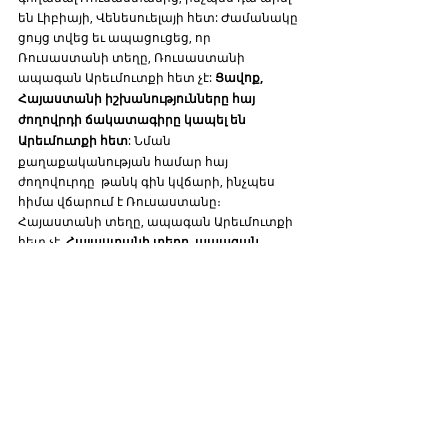
են Լիբիայի, Վենեսուելայի հետ: Ժամանակը 
ցույց տվեց եւ ապացուցեց, որ 
Ռուսաստանի տեղը, Ռուսաստանի 
ապագան Արեւմուտքի հետ չէ: 
Ցավոք, 
Հայաստանի իշխանությունները հայ 
ժողովրդի ճակատագիրը կապել են 
Արեւմուտքի հետ
: Նման 
քաղաքականության համար հայ 
ժողովուրդը  թանկ գին կվճարի, ինչպես 
հիմա վճարում է Ռուսաստանը։ 
Հայաստանի տեղը, ապագան Արեւմուտքի 
հետ չէ, 
Հայաստանի տեղը, ապագան 
Հայկական լեռնաշխարհում է, 
Ռուսաստանի հետ
:
https://www.mid.ru/ru/foreign_policy/news/180437
9/
-----
Սյունակում արտահայտված մտքերը 
պատկանում են հեղինակին եւ կարող են 
չհամընկնել «Նոր Սեւան»ի տեսակետներին: