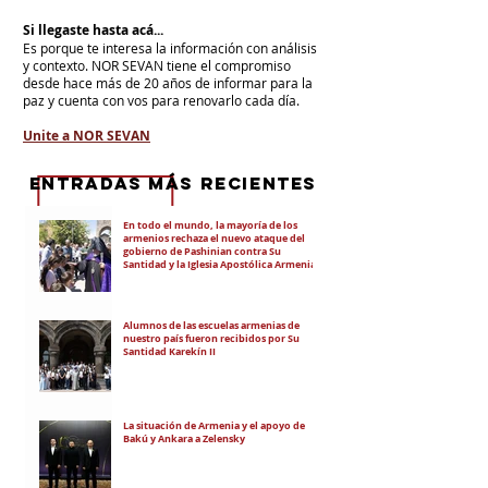
Si llegaste hasta acá...
Es porque te interesa la información con análisis
y contexto.
NOR SEVAN tiene el compromiso
desde hace más de 20 años de informar para la
paz y cuenta con vos para renovarlo cada día.
Unite a NOR SEVAN
eNTRADAS MÁS RECIENTES
En todo el mundo, la mayoría de los
armenios rechaza el nuevo ataque del
gobierno de Pashinian contra Su
Santidad y la Iglesia Apostólica Armenia
Alumnos de las escuelas armenias de
nuestro país fueron recibidos por Su
Santidad Karekín II
La situación de Armenia y el apoyo de
Bakú y Ankara a Zelensky