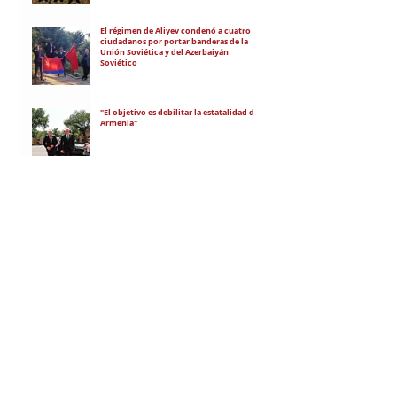
El régimen de Aliyev condenó a cuatro
ciudadanos por portar banderas de la
Unión Soviética y del Azerbaiyán
Soviético
"El objetivo es debilitar la estatalidad de
Armenia"
RECIBÍ EL NEWSLETTER
Te escribimos correos una vez por
semana para informarte sobre las
noticias de la comunidad, Armenia
y el Cáucaso con contexto y
análisis.
SUSCRIBITE