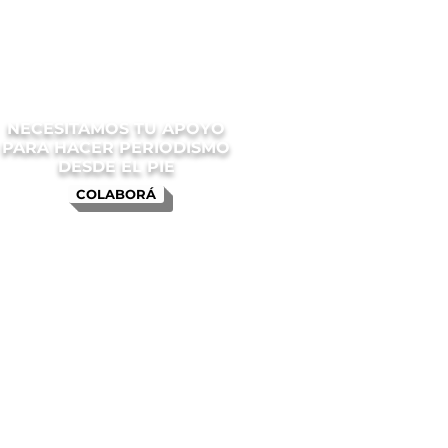
NECESITAMOS TU APOYO
PARA HACER PERIODISMO
DESDE EL PIE
COLABORÁ