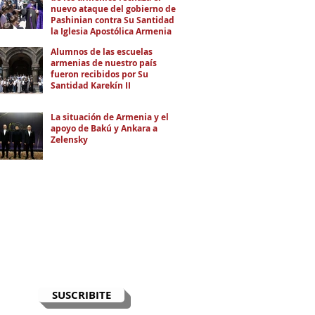
nuevo ataque del gobierno de
Pashinian contra Su Santidad y
la Iglesia Apostólica Armenia
Alumnos de las escuelas
armenias de nuestro país
fueron recibidos por Su
Santidad Karekín II
La situación de Armenia y el
apoyo de Bakú y Ankara a
Zelensky
RECIBÍ EL NEWSLETTER
Te escribimos correos una vez por
semana para informarte sobre las
noticias de la comunidad, Armenia
y el Cáucaso con contexto y
análisis.
SUSCRIBITE