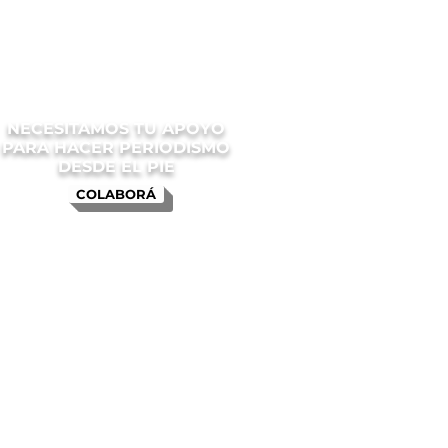
NECESITAMOS TU APOYO
PARA HACER PERIODISMO
DESDE EL PIE
COLABORÁ