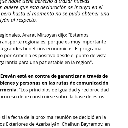
que nadie tiene derecho a trazar nuevas 
n quiere que esta declaración se incluya en el 
, pero hasta el momento no se pudo obtener una 
iyán al respecto.
gionales, Ararat Mirzoyan dijo: "Estamos 
 transporte regionales, porque es muy importante 
á grandes beneficios económicos. El programa 
do por Armenia es positivo desde el punto de vista 
rantía para una paz estable en la región".
 
Ereván está en contra de garantizar a través de 
 bienes y personas en las rutas de comunicación 
 Armenia
. "Los principios de igualdad y reciprocidad 
proceso debe construirse sobre la base de estos 
 si la fecha de la próxima reunión se decidió en la 
tos Exteriores de Azerbaiyán, Cheihun Bayramov, en 