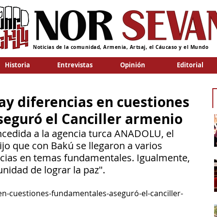
Noticias de la comunidad, Armenia, Artsaj, el Cáucaso y el Mundo
Historia
Entrevistas
Opinión
Editorial
ay diferencias en cuestiones
eguró el Canciller armenio
ncedida a la agencia turca ANADOLU, el 
ijo que con Bakú se llegaron a varios 
ncias en temas fundamentales. Igualmente, 
nidad de lograr la paz".
en-cuestiones-fundamentales-aseguró-el-canciller-