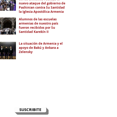
nuevo ataque del gobierno de
Pashinian contra Su Santidad y
la Iglesia Apostólica Armenia
Alumnos de las escuelas
armenias de nuestro país
fueron recibidos por Su
Santidad Karekín II
La situación de Armenia y el
apoyo de Bakú y Ankara a
Zelensky
RECIBÍ EL NEWSLETTER
Te escribimos correos una vez por
semana para informarte sobre las
noticias de la comunidad, Armenia
y el Cáucaso con contexto y
análisis.
SUSCRIBITE