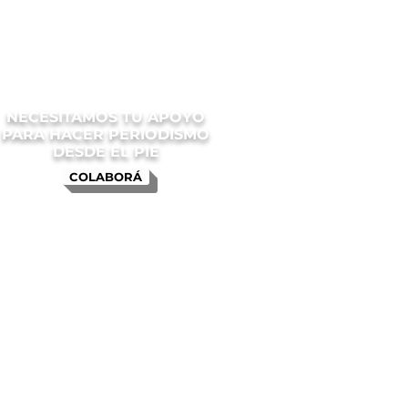
NECESITAMOS TU APOYO
PARA HACER PERIODISMO
DESDE EL PIE
COLABORÁ