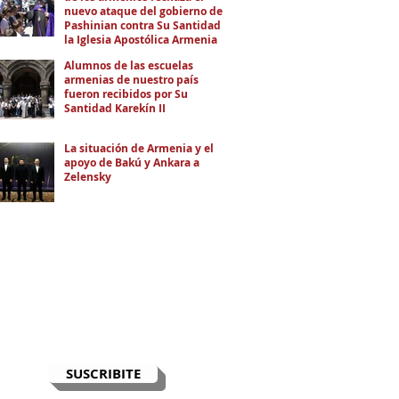
nuevo ataque del gobierno de
Pashinian contra Su Santidad y
la Iglesia Apostólica Armenia
Alumnos de las escuelas
armenias de nuestro país
fueron recibidos por Su
Santidad Karekín II
La situación de Armenia y el
apoyo de Bakú y Ankara a
Zelensky
RECIBÍ EL NEWSLETTER
Te escribimos correos una vez por
semana para informarte sobre las
noticias de la comunidad, Armenia
y el Cáucaso con contexto y
análisis.
SUSCRIBITE