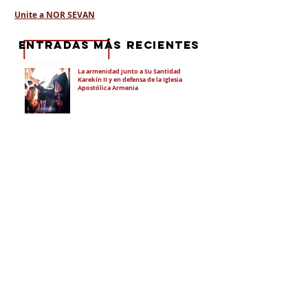
Unite a NOR SEVAN
eNTRADAS MÁS RECIENTES
La armenidad junto a Su Santidad
Karekín II y en defensa de la Iglesia
Apostólica Armenia
"Hoy es un día de vergüenza nacional"
En todo el mundo, la mayoría de los
armenios rechaza el nuevo ataque del
gobierno de Pashinian contra Su
Santidad y la Iglesia Apostólica Armenia
Alumnos de las escuelas armenias de
nuestro país fueron recibidos por Su
Santidad Karekín II