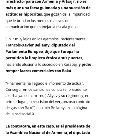
irrestricto (para con Armenia y Artsaj)”, no es 
más que una farsa guionada y una sucesión de 
actitudes hipócritas
, que gozan de la impunidad 
que le brindan los medios masivos de 
comunicación que manejan a escala global.
Sin ir muy lejos en los ejemplos, recientemente, 
Francois-Xavier Bellamy, diputado del 
Parlamento Europeo, dijo que Europa ha 
permitido la limpieza étnica a sus puertas
, 
haciendo alusión a lo sucedido en Karabaj, 
y pidió 
romper laazos comerciales con Bakú
.
“Finalmente ha llegado el momento de actuar. 
Conseguiremos sanciones contra (el presidente 
azerbaiyano Ilham - ed.) Aliyev y su régimen y, en 
primer lugar, la rescisión del vergonzoso contrato 
de gas con Bakú”, escribió Bellamy en su página 
de la red social X.
La contracara, en este caso, es el presidente de 
la Asamblea Nacional de Armenia, el diputado 