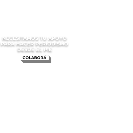
NECESITAMOS TU APOYO
PARA HACER PERIODISMO
DESDE EL PIE
COLABORÁ