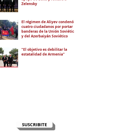
Zelensky
El régimen de Aliyev condenó a
cuatro ciudadanos por portar
banderas de la Unión Soviética
y del Azerbaiyán Soviético
"El objetivo es debilitar la
estatalidad de Armenia"
RECIBÍ EL NEWSLETTER
Te escribimos correos una vez por
semana para informarte sobre las
noticias de la comunidad, Armenia
y el Cáucaso con contexto y
análisis.
SUSCRIBITE