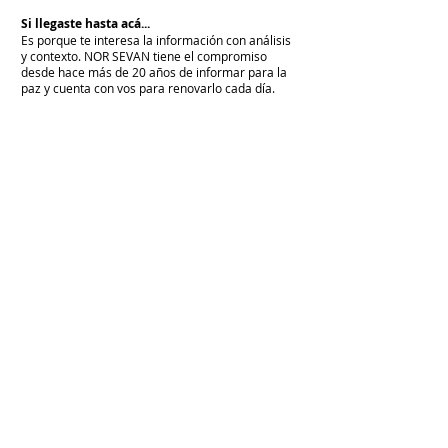
Si llegaste hasta acá...
Es porque te interesa la información con análisis
y contexto.
NOR SEVAN tiene el compromiso
desde hace más de 20 años de informar para la
paz y cuenta con vos para renovarlo cada día.
Unite a NOR SEVAN
eNTRADAS MÁS RECIENTES
La armenidad junto a Su Santidad
Karekín II y en defensa de la Iglesia
Apostólica Armenia
"Hoy es un día de vergüenza nacional"
En todo el mundo, la mayoría de los
armenios rechaza el nuevo ataque del
gobierno de Pashinian contra Su
Santidad y la Iglesia Apostólica Armenia