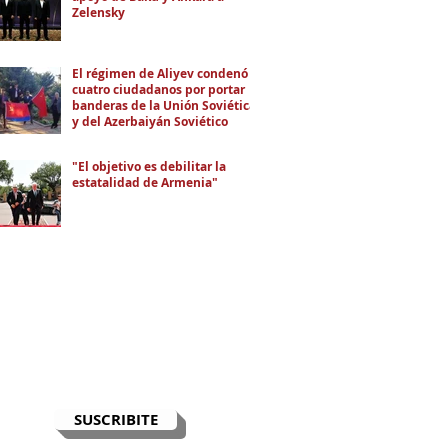
Zelensky
El régimen de Aliyev condenó a
cuatro ciudadanos por portar
banderas de la Unión Soviética
y del Azerbaiyán Soviético
"El objetivo es debilitar la
estatalidad de Armenia"
RECIBÍ EL NEWSLETTER
Te escribimos correos una vez por
semana para informarte sobre las
noticias de la comunidad, Armenia
y el Cáucaso con contexto y
análisis.
SUSCRIBITE