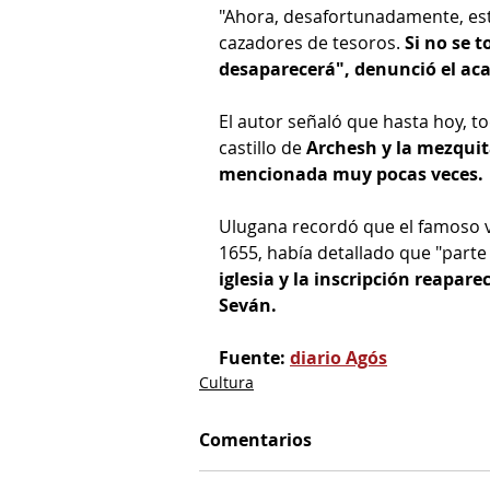
"Ahora, desafortunadamente, est
cazadores de tesoros.
 Si no se 
desaparecerá", denunció el ac
El autor señaló que hasta hoy, t
castillo de 
Archesh y la mezquita
mencionada muy pocas veces.
Ulugana recordó que el famoso vi
1655, había detallado que "parte d
iglesia y la inscripción reapar
Seván.
Fuente: 
diario Agós
Cultura
Comentarios