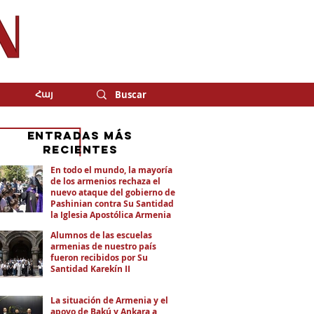
Հայ
eNTRADAS MÁS
RECIENTES
En todo el mundo, la mayoría
de los armenios rechaza el
nuevo ataque del gobierno de
Pashinian contra Su Santidad y
la Iglesia Apostólica Armenia
Alumnos de las escuelas
armenias de nuestro país
fueron recibidos por Su
Santidad Karekín II
La situación de Armenia y el
apoyo de Bakú y Ankara a