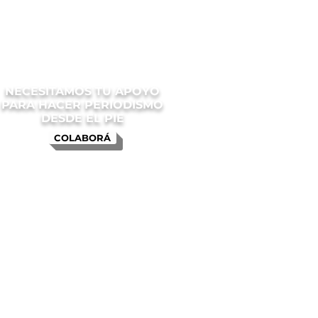
NECESITAMOS TU APOYO
PARA HACER PERIODISMO
DESDE EL PIE
COLABORÁ