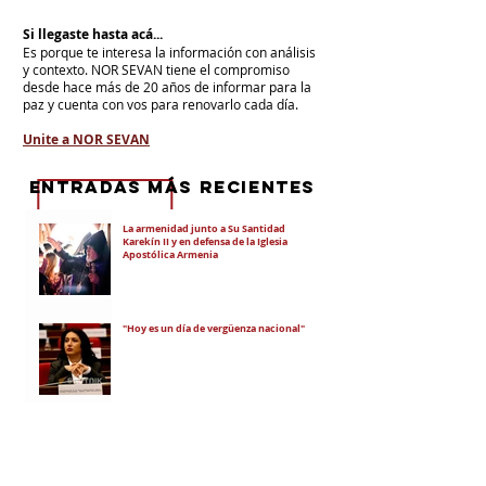
Si llegaste hasta acá...
Es porque te interesa la información con análisis
y contexto.
NOR SEVAN tiene el compromiso
desde hace más de 20 años de informar para la
paz y cuenta con vos para renovarlo cada día.
Unite a NOR SEVAN
eNTRADAS MÁS RECIENTES
La armenidad junto a Su Santidad
Karekín II y en defensa de la Iglesia
Apostólica Armenia
"Hoy es un día de vergüenza nacional"
En todo el mundo, la mayoría de los
armenios rechaza el nuevo ataque del
gobierno de Pashinian contra Su
Santidad y la Iglesia Apostólica Armenia