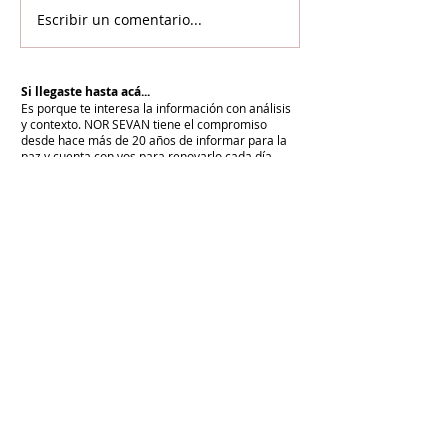
Escribir un comentario...
Si llegaste hasta acá...
Es porque te interesa la información con análisis
y contexto.
NOR SEVAN tiene el compromiso
desde hace más de 20 años de informar para la
paz y cuenta con vos para renovarlo cada día.
Unite a NOR SEVAN
eNTRADAS MÁS RECIENTES
La armenidad junto a Su Santidad
Karekín II y en defensa de la Iglesia
Apostólica Armenia
"Hoy es un día de vergüenza nacional"