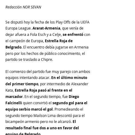
Redacción NOR SEVAN
Se disputó hoy la fecha de los Play Offs de la UEFA 
Europa League. 
Ararat-Armenia
, que venía de 
dejar afuera a Fola Esch y a Celje, 
se enfrentó
 con 
el campeón de Europa, 
Estrella Roja de 
Belgrado. 
El encuentro debía jugarse en Armenia 
pero por los hechos de público conocimiento, el 
partido se traslado a Chipre.
El comienzo del partido fue muy parejo con ambos 
equipos intentando atacar
. En el último minuto 
del primer tiempo
, por intermedio de Alexander 
Kata, 
Estrella Roja pasó al frente en el 
marcador
. En el segundo tiempo, fue 
Diego 
Falcinelli
 quien convirtió el 
segundo gol para el 
equipo serbio marcó el gol
. Promedieando el 
segundo tiempo Mailson Lima descontó para el 
bicampeón armenio pero no le alcanzó. 
El 
resultado final fue dos a uno en favor del 
equipo de Belgrado.