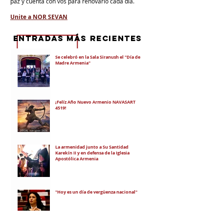
paz y cuenta con vos para renovarlo cada día.
Unite a NOR SEVAN
eNTRADAS MÁS RECIENTES
Se celebró en la Sala Siranush el "Día de la
Madre Armenia"
¡Felíz Año Nuevo Armenio NAVASART
4519!
La armenidad junto a Su Santidad
Karekín II y en defensa de la Iglesia
Apostólica Armenia
"Hoy es un día de vergüenza nacional"