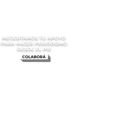
NECESITAMOS TU APOYO
PARA HACER PERIODISMO
DESDE EL PIE
COLABORÁ