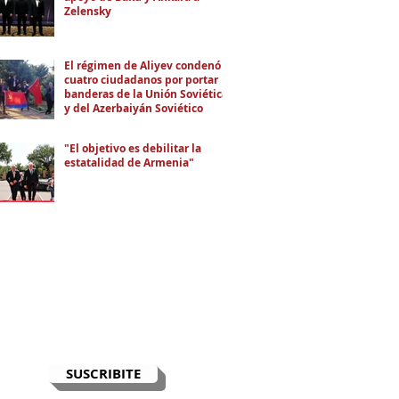
Zelensky
El régimen de Aliyev condenó a
cuatro ciudadanos por portar
banderas de la Unión Soviética
y del Azerbaiyán Soviético
"El objetivo es debilitar la
estatalidad de Armenia"
RECIBÍ EL NEWSLETTER
Te escribimos correos una vez por
semana para informarte sobre las
noticias de la comunidad, Armenia
y el Cáucaso con contexto y
análisis.
SUSCRIBITE