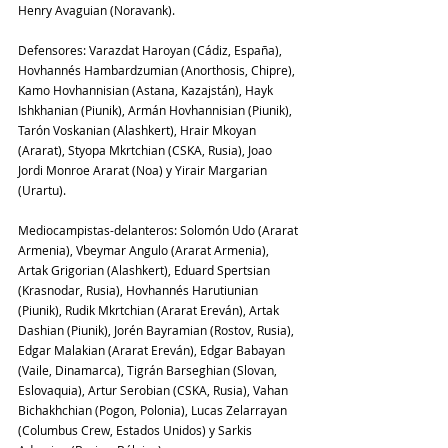
Henry Avaguian (Noravank).
Defensores: Varazdat Haroyan (Cádiz, España), 
Hovhannés Hambardzumian (Anorthosis, Chipre), 
Kamo Hovhannisian (Astana, Kazajstán), Hayk 
Ishkhanian (Piunik), Armán Hovhannisian (Piunik), 
Tarón Voskanian (Alashkert), Hrair Mkoyan 
(Ararat), Styopa Mkrtchian (CSKA, Rusia), Joao 
Jordi Monroe Ararat (Noa) y Yirair Margarian 
(Urartu).
Mediocampistas-delanteros: Solomón Udo (Ararat 
Armenia), Vbeymar Angulo (Ararat Armenia), 
Artak Grigorian (Alashkert), Eduard Spertsian 
(Krasnodar, Rusia), Hovhannés Harutiunian 
(Piunik), Rudik Mkrtchian (Ararat Ereván), Artak 
Dashian (Piunik), Jorén Bayramian (Rostov, Rusia), 
Edgar Malakian (Ararat Ereván), Edgar Babayan 
(Vaile, Dinamarca), Tigrán Barseghian (Slovan, 
Eslovaquia), Artur Serobian (CSKA, Rusia), Vahan 
Bichakhchian (Pogon, Polonia), Lucas Zelarrayan 
(Columbus Crew, Estados Unidos) y Sarkis 