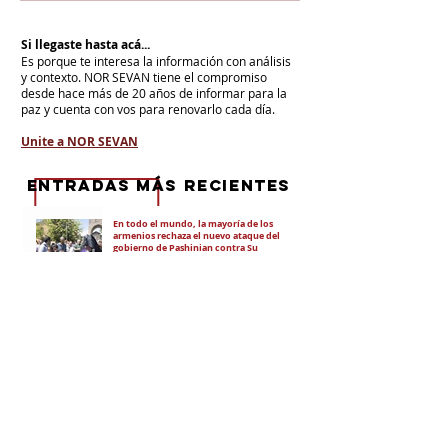
Si llegaste hasta acá...
Es porque te interesa la información con análisis
y contexto.
NOR SEVAN tiene el compromiso
desde hace más de 20 años de informar para la
paz y cuenta con vos para renovarlo cada día.
Unite a NOR SEVAN
eNTRADAS MÁS RECIENTES
En todo el mundo, la mayoría de los
armenios rechaza el nuevo ataque del
gobierno de Pashinian contra Su
Santidad y la Iglesia Apostólica Armenia
Alumnos de las escuelas armenias de
nuestro país fueron recibidos por Su
Santidad Karekín II
La situación de Armenia y el apoyo de
Bakú y Ankara a Zelensky