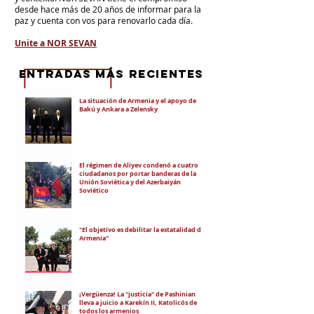
desde hace más de 20 años de informar para la
paz y cuenta con vos para renovarlo cada día.
Unite a NOR SEVAN
eNTRADAS MÁS RECIENTES
La situación de Armenia y el apoyo de
Bakú y Ankara a Zelensky
El régimen de Aliyev condenó a cuatro
ciudadanos por portar banderas de la
Unión Soviética y del Azerbaiyán
Soviético
"El objetivo es debilitar la estatalidad de
Armenia"
¡Vergüenza! La "justicia" de Pashinian
lleva a juicio a Karekín II, Katolicós de
todos los armenios