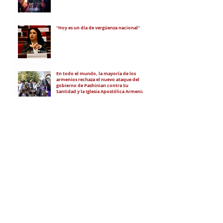
"Hoy es un día de vergüenza nacional"
En todo el mundo, la mayoría de los
armenios rechaza el nuevo ataque del
gobierno de Pashinian contra Su
Santidad y la Iglesia Apostólica Armenia
Alumnos de las escuelas armenias de
nuestro país fueron recibidos por Su
Santidad Karekín II
La situación de Armenia y el apoyo de
Bakú y Ankara a Zelensky