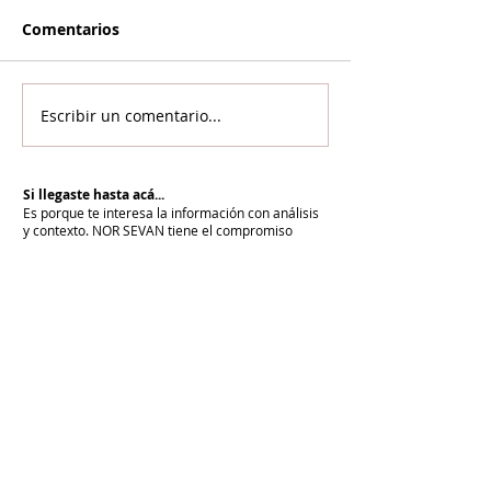
Comentarios
Escribir un comentario...
Si llegaste hasta acá...
Es porque te interesa la información con análisis
y contexto.
NOR SEVAN tiene el compromiso
desde hace más de 20 años de informar para la
paz y cuenta con vos para renovarlo cada día.
Unite a NOR SEVAN
eNTRADAS MÁS RECIENTES
La armenidad junto a Su Santidad
Karekín II y en defensa de la Iglesia
Apostólica Armenia