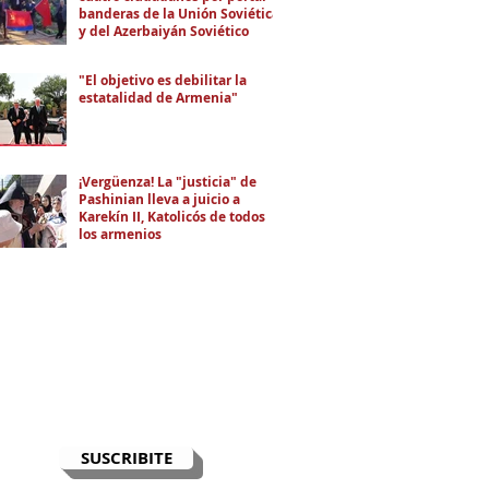
banderas de la Unión Soviética
y del Azerbaiyán Soviético
"El objetivo es debilitar la
estatalidad de Armenia"
¡Vergüenza! La "justicia" de
Pashinian lleva a juicio a
Karekín II, Katolicós de todos
los armenios
RECIBÍ EL NEWSLETTER
Te escribimos correos una vez por
semana para informarte sobre las
noticias de la comunidad, Armenia
y el Cáucaso con contexto y
análisis.
SUSCRIBITE