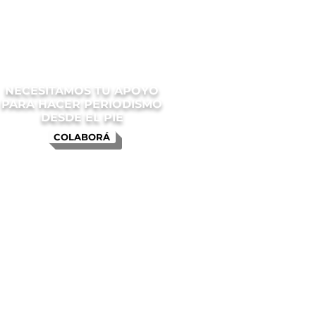
NECESITAMOS TU APOYO
PARA HACER PERIODISMO
DESDE EL PIE
COLABORÁ