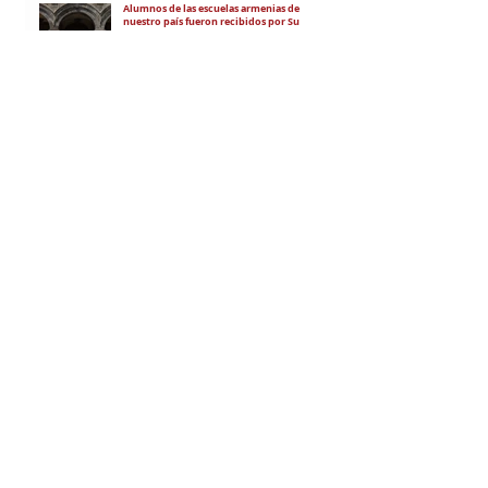
Alumnos de las escuelas armenias de
nuestro país fueron recibidos por Su
Santidad Karekín II
La situación de Armenia y el apoyo de
Bakú y Ankara a Zelensky
RECIBÍ EL NEWSLETTER
Te escribimos correos una vez por
semana para informarte sobre las
noticias de la comunidad, Armenia
y el Cáucaso con contexto y
análisis.
SUSCRIBITE