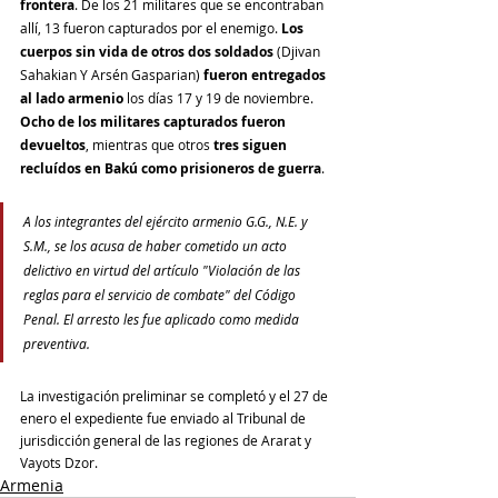
frontera
. De los 21 militares que se encontraban 
allí, 13 fueron capturados por el enemigo. 
Los 
cuerpos sin vida de otros dos soldados
 (Djivan 
Sahakian Y Arsén Gasparian) 
fueron entregados 
al lado armenio
 los días 17 y 19 de noviembre. 
Ocho de los militares capturados fueron 
devueltos
, mientras que otros 
tres siguen 
recluídos en Bakú como prisioneros de guerra
.
A los integrantes del ejército armenio G.G., N.E. y 
S.M., se los acusa de haber cometido un acto 
delictivo en virtud del artículo "Violación de las 
reglas para el servicio de combate" del Código 
Penal. El arresto les fue aplicado como medida 
preventiva. 
La investigación preliminar se completó y el 27 de 
enero el expediente fue enviado al Tribunal de 
jurisdicción general de las regiones de Ararat y 
Vayots Dzor. 
Armenia