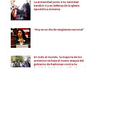
La armenidad junto a Su Santidad
Karekín II y en defensa de la Iglesia
Apostólica Armenia
"Hoy es un día de vergüenza nacional"
En todo el mundo, la mayoría de los
armenios rechaza el nuevo ataque del
gobierno de Pashinian contra Su
Santidad y la Iglesia Apostólica Armenia
Alumnos de las escuelas armenias de
nuestro país fueron recibidos por Su
Santidad Karekín II
La situación de Armenia y el apoyo de
Bakú y Ankara a Zelensky