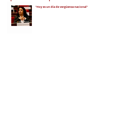
"Hoy es un día de vergüenza nacional"
En todo el mundo, la mayoría de los
armenios rechaza el nuevo ataque del
gobierno de Pashinian contra Su
Santidad y la Iglesia Apostólica Armenia
Alumnos de las escuelas armenias de
nuestro país fueron recibidos por Su
Santidad Karekín II
La situación de Armenia y el apoyo de
Bakú y Ankara a Zelensky
El régimen de Aliyev condenó a cuatro
ciudadanos por portar banderas de la
Unión Soviética y del Azerbaiyán
Soviético