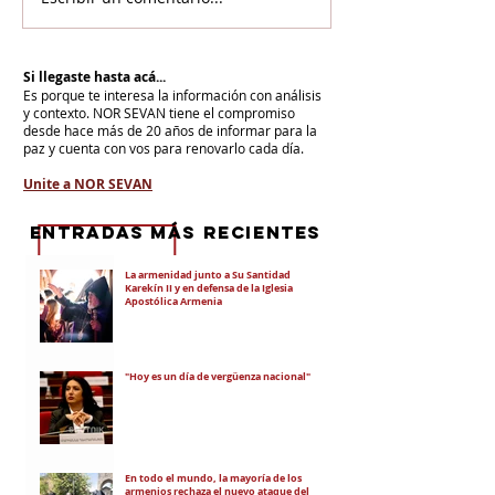
Si llegaste hasta acá...
Es porque te interesa la información con análisis
y contexto.
NOR SEVAN tiene el compromiso
desde hace más de 20 años de informar para la
paz y cuenta con vos para renovarlo cada día.
Unite a NOR SEVAN
eNTRADAS MÁS RECIENTES
La armenidad junto a Su Santidad
Karekín II y en defensa de la Iglesia
Apostólica Armenia
"Hoy es un día de vergüenza nacional"
En todo el mundo, la mayoría de los
armenios rechaza el nuevo ataque del