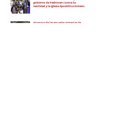
gobierno de Pashinian contra Su
Santidad y la Iglesia Apostólica Armenia
Alumnos de las escuelas armenias de
nuestro país fueron recibidos por Su
Santidad Karekín II
La situación de Armenia y el apoyo de
Bakú y Ankara a Zelensky
RECIBÍ EL NEWSLETTER
Te escribimos correos una vez por
semana para informarte sobre las
noticias de la comunidad, Armenia
y el Cáucaso con contexto y
análisis.
SUSCRIBITE