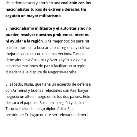
de la democracia y entró en una 
coalición con los 
nacionalistas turcos de extrema derecha
. H
a 
seguido un mayor militarismo
.
El 
nacionalismo militante y el autoritarismo no 
pueden resolver nuestros problemas internos 
ni ayudar a la región
. Una mejor opción para mi 
país siempre será buscar la paz regional y cultivar 
mejores vínculos con nuestros vecinos. Turquía 
debe alentar a Armenia y Azerbaiyán a volver a 
las conversaciones de paz y facilitar un arreglo 
duradero a la disputa de Nagorno-Karabaj.
El sábado, Rusia, que tiene un acuerdo de defensa 
con Armenia y buenas relaciones con Azerbaiyán, 
negoció un alto el fuego entre los dos países. Esto 
destacó el papel de Rusia en la región y dejó a 
Turquía fuera del juego diplomático. Si el 
presidente Erdogán quiere ser relevante, debería 
dejar de inflamar las tensiones en el Cáucaso y 
apoyar el alto el fuego entre Azerbaiyán y 
Armenia.