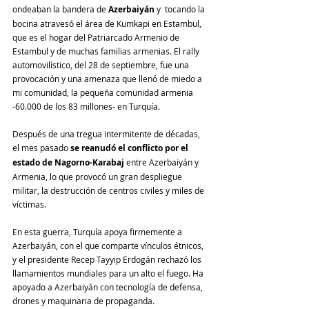
ondeaban la bandera de 
Azerbaiyán 
y  tocando la 
bocina atravesó el área de Kumkapi en Estambul, 
que es el hogar del Patriarcado Armenio de 
Estambul y de muchas familias armenias. El rally 
automovilístico, del 28 de septiembre, fue una 
provocación y una amenaza que llenó de miedo a 
mi comunidad, la pequeña comunidad armenia 
-60.000 de los 83 millones- en Turquía.
Después de una tregua intermitente de décadas, 
el mes pasado 
se reanudó el conflicto por el 
estado de Nagorno-Karabaj
 entre Azerbaiyán y 
Armenia, lo que provocó un gran despliegue 
militar, la destrucción de centros civiles y miles de 
víctimas.
En esta guerra, Turquía apoya firmemente a 
Azerbaiyán, con el que comparte vínculos étnicos, 
y el presidente Recep Tayyip Erdogán rechazó los 
llamamientos mundiales para un alto el fuego. Ha 
apoyado a Azerbaiyán con tecnología de defensa, 
drones y maquinaria de propaganda.