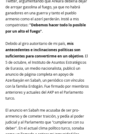
Twitter, argumentando que Ankara debería dejar 
de arrojar gasolina al fuego, ya que no habrá 
ganadores en una guerra y tanto el pueblo 
armenio como el azerí perderán. Insté a mis 
compatriotas: 
"Debemos hacer todo lo posible 
por un alto el fuego"
.
Debido al giro autoritario de mi país,
 mis 
antecedentes e inclinaciones políticas son 
suficientes para convertirme en un objetivo
. El 
5 de octubre, el Instituto de Asuntos Estratégicos 
de Eurasia, un medio nacionalista, publicó un 
anuncio de página completa en apoyo de 
Azerbaiyán en Sabah, un periódico con vínculos 
con la familia Erdogán. Fue firmado por miembros 
anteriores y actuales del AKP en el Parlamento 
turco.
El anuncio en Sabah me acusaba de ser pro-
armenio y de cometer traición, y pedía al poder 
judicial y al Parlamento que "cumplieran con su 
deber". En el actual clima político turco, sonaba 
como un llamado a retirar mi inmunidad (los 