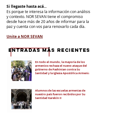
Si llegaste hasta acá...
Es porque te interesa la información con análisis
y contexto.
NOR SEVAN tiene el compromiso
desde hace más de 20 años de informar para la
paz y cuenta con vos para renovarlo cada día.
Unite a NOR SEVAN
eNTRADAS MÁS RECIENTES
En todo el mundo, la mayoría de los
armenios rechaza el nuevo ataque del
gobierno de Pashinian contra Su
Santidad y la Iglesia Apostólica Armenia
Alumnos de las escuelas armenias de
nuestro país fueron recibidos por Su
Santidad Karekín II
La situación de Armenia y el apoyo de
Bakú y Ankara a Zelensky