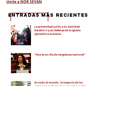
Unite a NOR SEVAN
eNTRADAS MÁS RECIENTES
La armenidad junto a Su Santidad
Karekín II y en defensa de la Iglesia
Apostólica Armenia
"Hoy es un día de vergüenza nacional"
En todo el mundo, la mayoría de los
armenios rechaza el nuevo ataque del
gobierno de Pashinian contra Su
Santidad y la Iglesia Apostólica Armenia
Alumnos de las escuelas armenias de
nuestro país fueron recibidos por Su
Santidad Karekín II