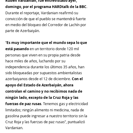
Rubén Vardanian, fue entrevistado ayer, 
domingo, por el programa HARDtalk de la BBC
. 
Durante el reportaje, Vardanian reafirmó su 
convicción de que el pueblo se mantendrá fuerte 
en medio del bloqueo del Corredor de Lachín por 
parte de Azerbaiyán.
“
Es muy importante que el mundo sepa lo que 
está pasando
 en un territorio donde 120 mil 
personas que viven en su propia patria desde 
hace miles de años, luchando por su 
independencia durante los últimos 35 años, han 
sido bloqueadas por supuestos ambientalistas 
azerbaiyanos desde el 12 de diciembre. 
Con el 
apoyo del Estado de Azerbaiyán, ahora 
controlan el camino y no recibimos nada de 
ningún lado, excepto de la Cruz Roja y las 
fuerzas de paz rusas
. Tenemos gas y electricidad 
limitados; ningún alimento ni medicina, nada de 
gasolina puede ingresar a nuestro territorio sin la 
Cruz Roja y las fuerzas de paz rusas”, puntualizó 
Vardanian.