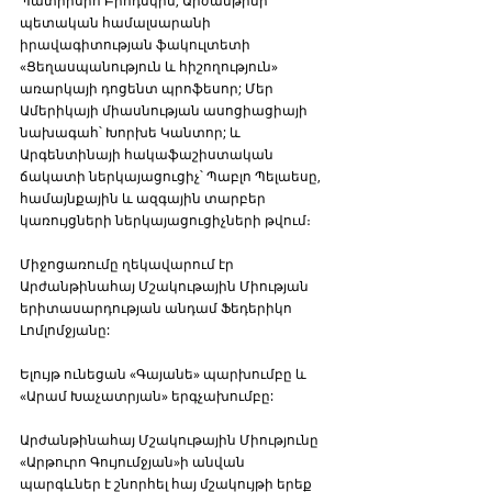
Պատրիսիո Բրոդսկին, Արժանթինի 
պետական համալսարանի 
իրավագիտության ֆակուլտետի 
«Ցեղասպանություն և հիշողություն» 
առարկայի դոցենտ պրոֆեսոր; Մեր 
Ամերիկայի միասնության ասոցիացիայի 
նախագահ՝ Խորխե Կանտոր; և 
Արգենտինայի հակաֆաշիստական ​​
ճակատի ներկայացուցիչ՝ Պաբլո Պելաեսը, 
համայնքային և ազգային տարբեր 
կառույցների ներկայացուցիչների թվում։
Միջոցառումը ղեկավարում էր 
Արժանթինահայ Մշակութային Միության 
երիտասարդության անդամ Ֆեդերիկո 
Լոմլոմջյանը:
Ելույթ ունեցան «Գայանե» պարխումբը և 
«Արամ Խաչատրյան» երգչախումբը:
Արժանթինահայ Մշակութային Միությունը 
«Արթուրո Գույումջյան»ի անվան 
պարգևներ է շնորհել հայ մշակույթի երեք 