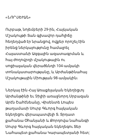
«ՆՈՐ ՍԵՒԱՆ»
Ուրբաթ, նոյեմբերի 29-ին, Հայկական 
Մշակույթի Տան գլխավոր դահլիճը 
հեղեղված էր նրանցով, ովքեր որոշել էին 
իրենց ներկայությունը համալրել 
Հայաստանի Ազգային ազատագրման և 
հայ ժողովրդի մշակութային ու 
սոցիալական վերածննդի 104-ամյակի 
տոնակատարությանը, և Արժանթինահայ 
Մշակութային Միության 98-ամյակին։
Ներկայ էին Հայ Առաքելական Եկեղեցւոյ 
Արժանթինի եւ Չիլիի առաջնորդ Սրբազան 
Արէն Շահէնեանը, Վիսենտե Լոպես 
թաղամասի Սուրբ Գևորգ հայկական 
եկեղեցու վերապատվելի Տ. Տրդատ 
քահանա Օհանյանի և Քորդովա նահանգի 
Սուրբ Գևորգ հայկական եկեղեգու Տեր 
Նահապետ քահանա Կարապետյանի հետ; 