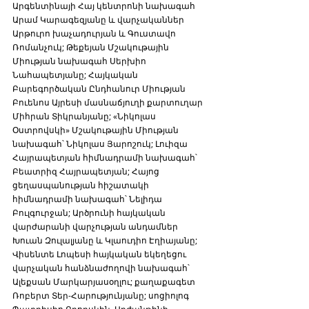
Արգենտինայի Հայ կենտրոնի նախագահ 
Արամ Կարագեզյանը և վարչականներ 
Արթուրո խաչադուրյան և Գուստավո 
Ռոմանչուկ; Թեքեյան Մշակութային 
Միության նախագահ Սերխիո 
Նահապետյանը; Հայկական 
Բարեգործական Ընդհանուր Միության 
Բուենոս Այրեսի մասնաճյուղի քարտուղար 
Միհրան Տիկրանյանը; «Նիկոլաս 
Օստրովսկի» Մշակութային Միության 
նախագահ՝ Նիկոլաս Յարոշուկ; Լուիզա 
Հայրապետյան հիմնադրամի նախագահ՝ 
Բեատրիզ Հայրապետյան; Հայոց 
ցեղասպանության հիշատակի 
հիմնադրամի նախագահ՝ Նելիդա 
Բուլգուրջան; Արծրունի հայկական 
վարժարանի վարչության անդամներ 
Խուան Զուլալյանը և Կլաուդիո Էղիայանը; 
Վիսենտե Լոպեսի հայկական եկեղեցու 
վարչական հանձնաժողովի նախագահ՝ 
Ալեքսան Մարկարյասօղլու; քաղաքագետ 
Ռոբերտ Տեր-Հարությունյանը; սոցիոլոգ 