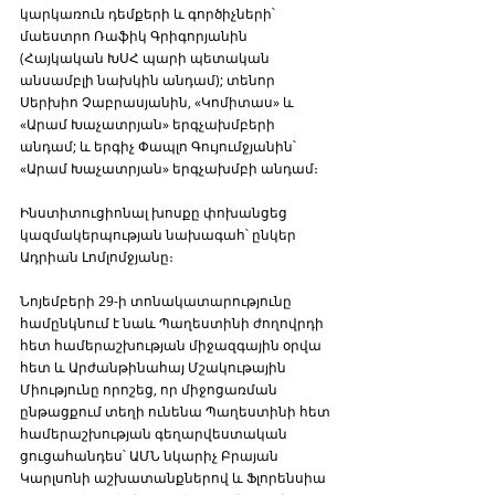
կարկառուն դեմքերի և գործիչների՝ 
մաեստրո Ռաֆիկ Գրիգորյանին 
(Հայկական ԽՍՀ պարի պետական ​​
անսամբլի նախկին անդամ); տենոր 
Սերխիո Չաբրասյանին, «Կոմիտաս» և 
«Արամ Խաչատրյան» երգչախմբերի 
անդամ; և երգիչ Փապլո Գույումջյանին՝ 
«Արամ Խաչատրյան» երգչախմբի անդամ։
Ինստիտուցիոնալ խոսքը փոխանցեց 
կազմակերպության նախագահ՝ ընկեր 
Ադրիան Լոմլոմջյանը։
Նոյեմբերի 29-ի տոնակատարությունը 
համընկնում է նաև Պաղեստինի ժողովրդի 
հետ համերաշխության միջազգային օրվա 
հետ և Արժանթինահայ Մշակութային 
Միությունը որոշեց, որ միջոցառման 
ընթացքում տեղի ունենա Պաղեստինի հետ 
համերաշխության գեղարվեստական ​​
ցուցահանդես՝ ԱՄՆ նկարիչ Բրայան 
Կարլսոնի աշխատանքներով և Ֆլորենսիա 