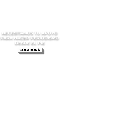
NECESITAMOS TU APOYO
PARA HACER PERIODISMO
DESDE EL PIE
COLABORÁ