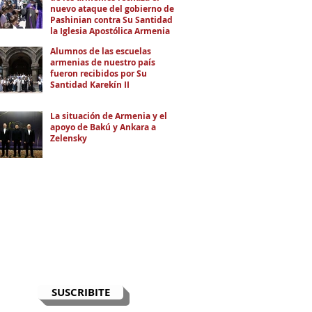
nuevo ataque del gobierno de
Pashinian contra Su Santidad y
la Iglesia Apostólica Armenia
Alumnos de las escuelas
armenias de nuestro país
fueron recibidos por Su
Santidad Karekín II
La situación de Armenia y el
apoyo de Bakú y Ankara a
Zelensky
RECIBÍ EL NEWSLETTER
Te escribimos correos una vez por
semana para informarte sobre las
noticias de la comunidad, Armenia
y el Cáucaso con contexto y
análisis.
SUSCRIBITE