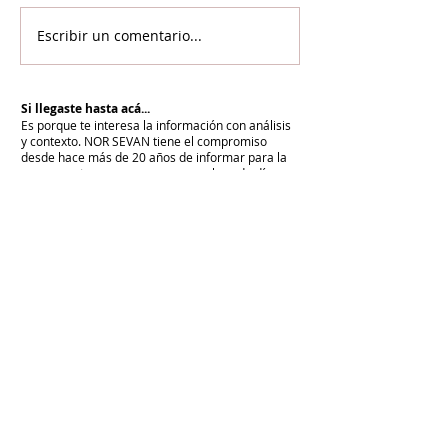
Escribir un comentario...
Si llegaste hasta acá...
Es porque te interesa la información con análisis
y contexto.
NOR SEVAN tiene el compromiso
desde hace más de 20 años de informar para la
paz y cuenta con vos para renovarlo cada día.
Unite a NOR SEVAN
eNTRADAS MÁS RECIENTES
La armenidad junto a Su Santidad
Karekín II y en defensa de la Iglesia
Apostólica Armenia
"Hoy es un día de vergüenza nacional"