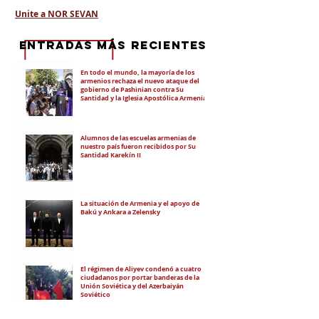
Unite a NOR SEVAN
eNTRADAS MÁS RECIENTES
En todo el mundo, la mayoría de los
armenios rechaza el nuevo ataque del
gobierno de Pashinian contra Su
Santidad y la Iglesia Apostólica Armenia
Alumnos de las escuelas armenias de
nuestro país fueron recibidos por Su
Santidad Karekín II
La situación de Armenia y el apoyo de
Bakú y Ankara a Zelensky
El régimen de Aliyev condenó a cuatro
ciudadanos por portar banderas de la
Unión Soviética y del Azerbaiyán
Soviético