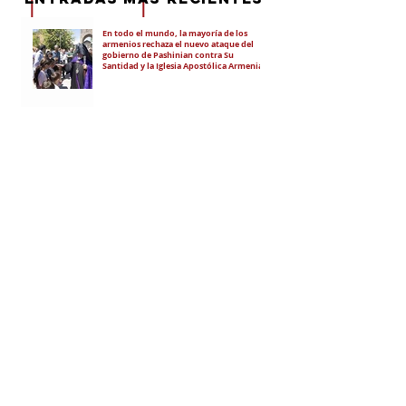
En todo el mundo, la mayoría de los
armenios rechaza el nuevo ataque del
gobierno de Pashinian contra Su
Santidad y la Iglesia Apostólica Armenia
Alumnos de las escuelas armenias de
nuestro país fueron recibidos por Su
Santidad Karekín II
La situación de Armenia y el apoyo de
Bakú y Ankara a Zelensky
El régimen de Aliyev condenó a cuatro
ciudadanos por portar banderas de la
Unión Soviética y del Azerbaiyán
Soviético
"El objetivo es debilitar la estatalidad de
Armenia"