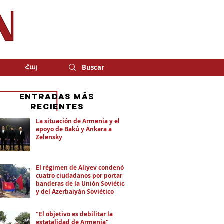
Հայ
eNTRADAS MÁS
RECIENTES
La situación de Armenia y el
apoyo de Bakú y Ankara a
Zelensky
El régimen de Aliyev condenó a
cuatro ciudadanos por portar
banderas de la Unión Soviética
y del Azerbaiyán Soviético
"El objetivo es debilitar la
estatalidad de Armenia"