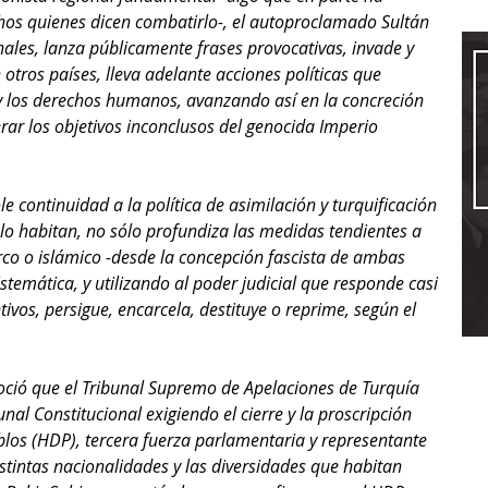
os quienes dicen combatirlo-, el autoproclamado Sultán 
nales, lanza públicamente frases provocativas, invade y 
ros países, lleva adelante acciones políticas que 
 y los derechos humanos, avanzando así en la concreción 
ar los objetivos inconclusos del genocida Imperio 
le continuidad a la política de asimilación y turquificación 
 lo habitan, no sólo profundiza las medidas tendientes a 
rco o islámico -desde la concepción fascista de ambas 
temática, y utilizando al poder judicial que responde casi 
tivos, persigue, encarcela, destituye o reprime, según el 
oció que el Tribunal Supremo de Apelaciones de Turquía 
al Constitucional exigiendo el cierre y la proscripción 
los (HDP), tercera fuerza parlamentaria y representante 
istintas nacionalidades y las diversidades que habitan 