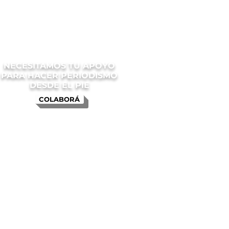
NECESITAMOS TU APOYO
PARA HACER PERIODISMO
DESDE EL PIE
COLABORÁ