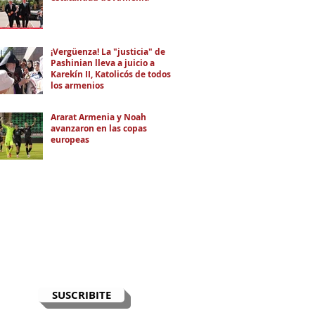
¡Vergüenza! La "justicia" de
Pashinian lleva a juicio a
Karekín II, Katolicós de todos
los armenios
Ararat Armenia y Noah
avanzaron en las copas
europeas
RECIBÍ EL NEWSLETTER
Te escribimos correos una vez por
semana para informarte sobre las
noticias de la comunidad, Armenia
y el Cáucaso con contexto y
análisis.
SUSCRIBITE