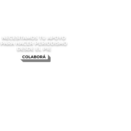
NECESITAMOS TU APOYO
PARA HACER PERIODISMO
DESDE EL PIE
COLABORÁ