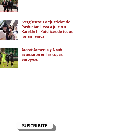
¡Vergüenza! La "justicia" de
Pashinian lleva a juicio a
Karekín II, Katolicós de todos
los armenios
Ararat Armenia y Noah
avanzaron en las copas
europeas
RECIBÍ EL NEWSLETTER
Te escribimos correos una vez por
semana para informarte sobre las
noticias de la comunidad, Armenia
y el Cáucaso con contexto y
análisis.
SUSCRIBITE