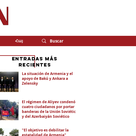
Հայ
eNTRADAS MÁS
RECIENTES
La situación de Armenia y el
apoyo de Bakú y Ankara a
Zelensky
El régimen de Aliyev condenó a
cuatro ciudadanos por portar
banderas de la Unión Soviética
y del Azerbaiyán Soviético
"El objetivo es debilitar la
estatalidad de Armenia"