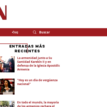
Հայ
eNTRADAS MÁS
RECIENTES
La armenidad junto a Su
Santidad Karekín II y en
defensa de la Iglesia Apostólica
Armenia
"Hoy es un día de vergüenza
nacional"
En todo el mundo, la mayoría
de los armenios rechaza el