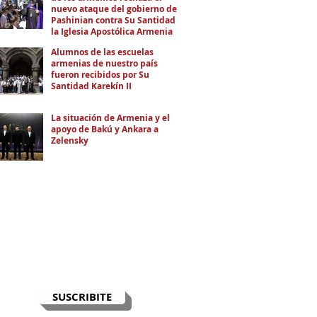
nuevo ataque del gobierno de
Pashinian contra Su Santidad y
la Iglesia Apostólica Armenia
Alumnos de las escuelas
armenias de nuestro país
fueron recibidos por Su
Santidad Karekín II
La situación de Armenia y el
apoyo de Bakú y Ankara a
Zelensky
RECIBÍ EL NEWSLETTER
Te escribimos correos una vez por
semana para informarte sobre las
noticias de la comunidad, Armenia
y el Cáucaso con contexto y
análisis.
SUSCRIBITE