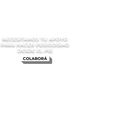
NECESITAMOS TU APOYO
PARA HACER PERIODISMO
DESDE EL PIE
COLABORÁ