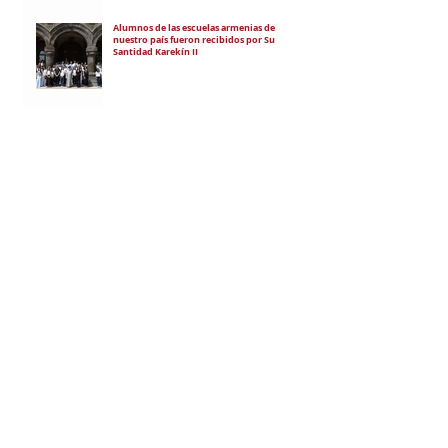
Alumnos de las escuelas armenias de
nuestro país fueron recibidos por Su
Santidad Karekín II
La situación de Armenia y el apoyo de
Bakú y Ankara a Zelensky
El régimen de Aliyev condenó a cuatro
ciudadanos por portar banderas de la
Unión Soviética y del Azerbaiyán
Soviético
RECIBÍ EL NEWSLETTER
Te escribimos correos una vez por
semana para informarte sobre las
noticias de la comunidad, Armenia
y el Cáucaso con contexto y