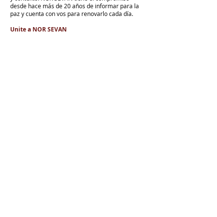
desde hace más de 20 años de informar para la
paz y cuenta con vos para renovarlo cada día.
Unite a NOR SEVAN
eNTRADAS MÁS RECIENTES
En todo el mundo, la mayoría de los
armenios rechaza el nuevo ataque del
gobierno de Pashinian contra Su
Santidad y la Iglesia Apostólica Armenia
Alumnos de las escuelas armenias de
nuestro país fueron recibidos por Su
Santidad Karekín II
La situación de Armenia y el apoyo de
Bakú y Ankara a Zelensky
El régimen de Aliyev condenó a cuatro
ciudadanos por portar banderas de la
Unión Soviética y del Azerbaiyán