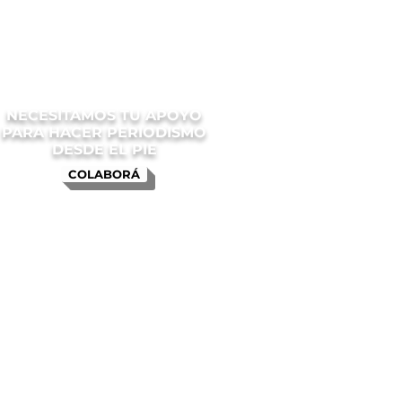
NECESITAMOS TU APOYO
PARA HACER PERIODISMO
DESDE EL PIE
COLABORÁ