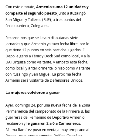
Con este empate, 
Armenio suma 12 unidades y 
comparte el segundo puesto
 junto a Ituzaingó, 
San Miguel y Talleres (RdE), a tres puntos del 
único puntero, Colegiales.
Recordemos que se llevan disputadas siete 
jornadas y que Armenio ya tuvo fecha libre, por lo 
que tiene 12 puntos en seis partidos jugados. El 
Depo le ganó a Fénix y Dock Sud como local, y a la 
UAI Urquiza como visitante, y empató esta fecha, 
como local, y anteriormente lo hizo como visitante 
con Ituzaingó y San Miguel. La próxima fecha 
Armenio será visitante de Defensores Unidos.
La mujeres volvieron a ganar
Ayer, domingo 24, por una nueva fecha de la Zona 
Permanencia del campeonato de la Primera B, las 
guerreras del Femenino de Deportivo Armenio 
recibieron y 
le ganaron 2 a 0 a Camioneros
. 
Fátima Ramírez puso en ventaja muy temprano al 
Depo y, en el complemento, Delfina González 