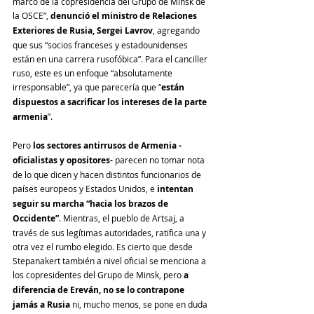
marco de la copresidencia del Grupo de Minsk de 
la OSCE”, 
denunció el ministro de Relaciones 
Exteriores de Rusia, Sergei Lavrov
, agregando 
que sus “socios franceses y estadounidenses 
están en una carrera rusofóbica”. Para el canciller 
ruso, este es un enfoque “absolutamente 
irresponsable”, ya que parecería que “
están 
dispuestos a sacrificar los intereses de la parte 
armenia
”.
Pero 
los sectores antirrusos de Armenia -
oficialistas y opositores-
 parecen no tomar nota 
de lo que dicen y hacen distintos funcionarios de 
países europeos y Estados Unidos, e 
intentan 
seguir su marcha “hacia los brazos de 
Occidente”
. Mientras, el pueblo de Artsaj, a 
través de sus legítimas autoridades, ratifica una y 
otra vez el rumbo elegido. Es cierto que desde 
Stepanakert también a nivel oficial se menciona a 
los copresidentes del Grupo de Minsk, pero 
a 
diferencia de Ereván, no se lo contrapone 
jamás a Rusia
 ni, mucho menos, se pone en duda 