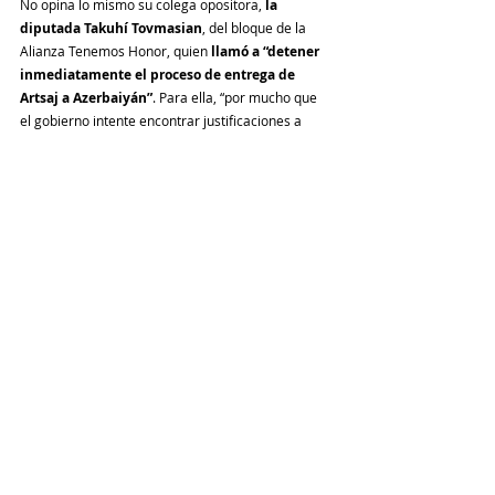
No opina lo mismo su colega opositora, 
la 
diputada Takuhí Tovmasian
, del bloque de la 
Alianza Tenemos Honor, quien 
llamó a “detener 
inmediatamente el proceso de entrega de 
Artsaj a Azerbaiyán”
. Para ella, “por mucho que 
el gobierno intente encontrar justificaciones a 
través de una retórica agradable, Armenia no 
podrá vivir en paz sacrificando a nuestra Artsaj 
natal y a los más de 100 mil karabajíes que viven 
allí”. “
La agenda de paz es una farsa. Artsaj no 
puede ser parte de Azerbaiyán. Nunca
”, 
sentenció Takuhí Tovmasian
Armenia
Artsaj
Comentarios