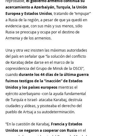
reprobable, 
el gobierno armenio continúa su 
acercamiento a Azerbaiyán, Turquía, la Unión 
Europea y Estados Unidos
, tratando de “empujar” 
a Rusia de la región, a pesar de que ya quedó en 
evidencia que, con sus más y sus menos, sólo 
Rusia se preocupa y ocupa por el destino de 
Armenia y de los armenios.
Una y otra vez insisten las máximas autoridades 
del país en señalar que “la solución del conflicto 
de Karabaj debe darse en el marco de la 
copresidencia del Grupo de Minsk de la OSCE”, 
cuando 
durante los 44 días de la última guerra 
fuimos testigos de la “inacción” de Estados 
Unidos y los países europeos
 mientras el 
ejército azerbaiyano -con la ayuda fundamental 
de Turquía e Israel- atacaba Karabaj, destruía 
ciudades y aldeas, y pisoteaba el derecho del 
pueblo de Artsaj a su autodeterminación.
“En la cuestión de Karabaj, 
Francia y Estados 
Unidos se negaron a cooperar con Rusia
 en el 