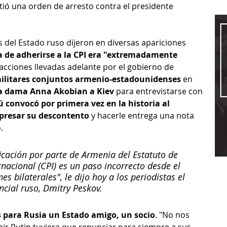
itió una orden de arresto contra el presidente 
s del Estado ruso dijeron en diversas apariciones 
 de adherirse a la CPI era "extremadamente 
 acciones llevadas adelante por el gobierno de 
 militares conjuntos armenio-estadounidenses
 en 
era dama Anna Akobian a Kiev
 para entrevistarse con 
 convocó por primera vez en la historia al 
presar su descontento
 y hacerle entrega una nota 
.
ficación por parte de Armenia del Estatuto de 
nacional (CPI) es un paso incorrecto desde el 
es bilaterales", le dijo hoy a los periodistas el 
ncial ruso, Dmitry Peskov.
 para Rusia un Estado amigo, un socio
. "No nos 
mir Putin tuviera que renunciar para siempre a sus 