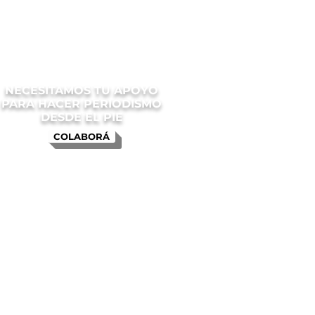
NECESITAMOS TU APOYO
PARA HACER PERIODISMO
DESDE EL PIE
COLABORÁ