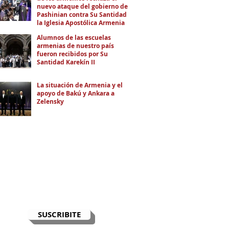
nuevo ataque del gobierno de
Pashinian contra Su Santidad y
la Iglesia Apostólica Armenia
Alumnos de las escuelas
armenias de nuestro país
fueron recibidos por Su
Santidad Karekín II
La situación de Armenia y el
apoyo de Bakú y Ankara a
Zelensky
RECIBÍ EL NEWSLETTER
Te escribimos correos una vez por
semana para informarte sobre las
noticias de la comunidad, Armenia
y el Cáucaso con contexto y
análisis.
SUSCRIBITE