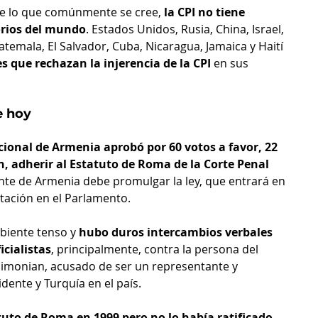
de lo que comúnmente se cree, 
la CPI no tiene 
torios del mundo
. Estados Unidos, Rusia, China, Israel, 
uatemala, El Salvador, Cuba, Nicaragua, Jamaica y Haití 
s que rechazan la injerencia de la CPI 
en sus 
e hoy
ional de Armenia aprobó por 60 votos a favor, 22 
, adherir al Estatuto de Roma de la Corte Penal 
ente de Armenia debe promulgar la ley, que entrará en 
otación en el Parlamento.
biente tenso y 
hubo duros intercambios verbales 
icialistas
, principalmente, contra la persona del 
Simonian, acusado de ser un representante y 
dente y Turquía en el país.
uto de Roma en 1999 pero no lo había ratificado, 