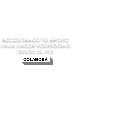
NECESITAMOS TU APOYO
PARA HACER PERIODISMO
DESDE EL PIE
COLABORÁ