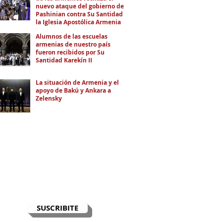
nuevo ataque del gobierno de
Pashinian contra Su Santidad y
la Iglesia Apostólica Armenia
Alumnos de las escuelas
armenias de nuestro país
fueron recibidos por Su
Santidad Karekín II
La situación de Armenia y el
apoyo de Bakú y Ankara a
Zelensky
RECIBÍ EL NEWSLETTER
Te escribimos correos una vez por
semana para informarte sobre las
noticias de la comunidad, Armenia
y el Cáucaso con contexto y
análisis.
SUSCRIBITE