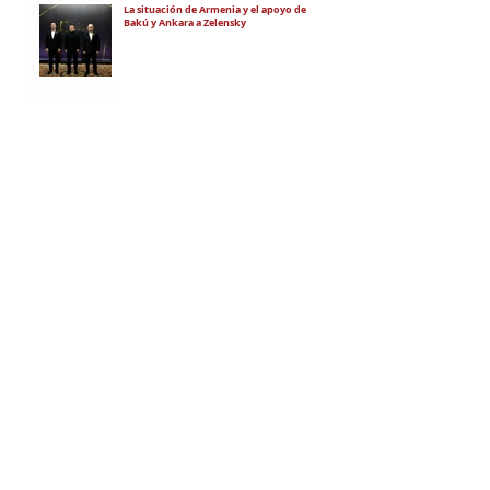
La situación de Armenia y el apoyo de
Bakú y Ankara a Zelensky
El régimen de Aliyev condenó a cuatro
ciudadanos por portar banderas de la
Unión Soviética y del Azerbaiyán
Soviético
"El objetivo es debilitar la estatalidad de
Armenia"
RECIBÍ EL NEWSLETTER
Te escribimos correos una vez por
semana para informarte sobre las
noticias de la comunidad, Armenia
y el Cáucaso con contexto y
análisis.