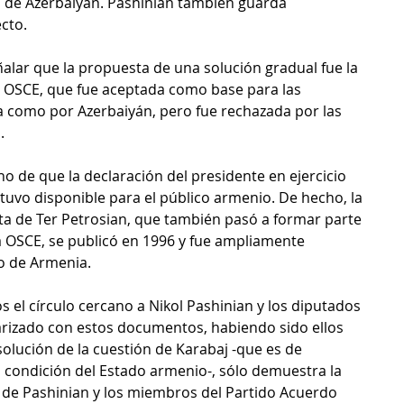
al de Azerbaiyán. Pashinian también guarda 
cto. 
lar que la propuesta de una solución gradual fue la 
a OSCE, que fue aceptada como base para las 
 como por Azerbaiyán, pero fue rechazada por las 
.
o de que la declaración del presidente en ejercicio 
uvo disponible para el público armenio. De hecho, la 
ta de Ter Petrosian, que también pasó a formar parte 
a OSCE, se publicó en 1996 y fue ampliamente 
o de Armenia. 
 el círculo cercano a Nikol Pashinian y los diputados 
arizado con estos documentos, habiendo sido ellos 
solución de la cuestión de Karabaj -que es de 
 condición del Estado armenio-, sólo demuestra la 
d de Pashinian y los miembros del Partido Acuerdo 