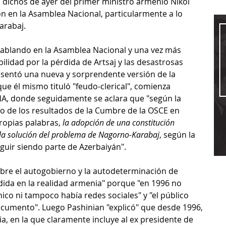
 dichos de ayer del primer ministro armenio Nikol 
n en la Asamblea Nacional, particularmente a lo 
arabaj.
, hablando en la Asamblea Nacional y una vez más 
lidad por la pérdida de Artsaj y las desastrosas 
esentó una nueva y sorprendente versión de la 
que él mismo tituló "feudo-clerical", comienza 
NA, donde seguidamente se aclara que "según la 
o de los resultados de la Cumbre de la OSCE en 
ropias palabras, 
la adopción de una constitución 
la solución del problema de Nagorno-Karabaj
, según la 
guir siendo parte de Azerbaiyán".
obre el autogobierno y la autodeterminación de 
ida en la realidad armenia" porque "en 1996 no 
nico ni tampoco había redes sociales" y "el público 
cumento". Luego Pashinian "explicó" que desde 1996, 
nia, en la que claramente incluye al ex presidente de 