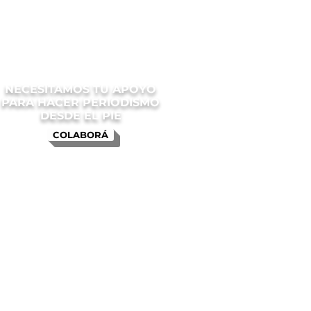
NECESITAMOS TU APOYO
PARA HACER PERIODISMO
DESDE EL PIE
COLABORÁ