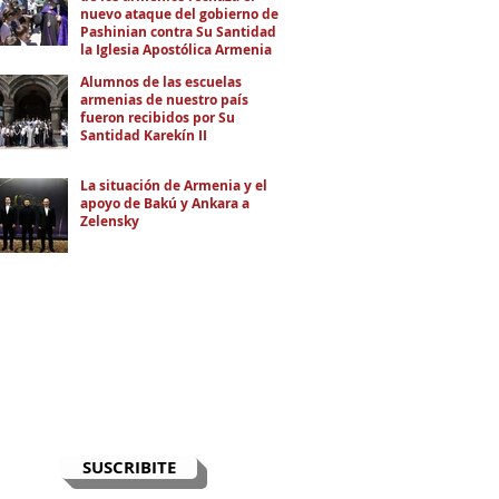
nuevo ataque del gobierno de
Pashinian contra Su Santidad y
la Iglesia Apostólica Armenia
Alumnos de las escuelas
armenias de nuestro país
fueron recibidos por Su
Santidad Karekín II
La situación de Armenia y el
apoyo de Bakú y Ankara a
Zelensky
RECIBÍ EL NEWSLETTER
Te escribimos correos una vez por
semana para informarte sobre las
noticias de la comunidad, Armenia
y el Cáucaso con contexto y
análisis.
SUSCRIBITE