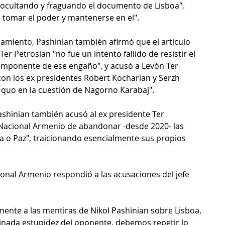
..ocultando y fraguando el documento de Lisboa", 
ra tomar el poder y mantenerse en el".
amiento, Pashinian también afirmó que el artículo 
er Petrosian "no fue un intento fallido de resistir el 
componente de ese engaño", y acusó a Levón Ter 
on los ex presidentes Robert Kocharian y Serzh 
 quo en la cuestión de Nagorno Karabaj".
Pashinian también acusó al ex presidente Ter 
 Nacional Armenio de abandonar -desde 2020- las 
ra o Paz", traicionando esencialmente sus propios 
onal Armenio respondió a las acusaciones del jefe 
ente a las mentiras de Nikol Pashinian sobre Lisboa, 
inada estupidez del oponente, debemos repetir lo 