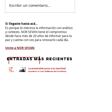
Escribir un comentario...
Si llegaste hasta acá...
Es porque te interesa la información con análisis
y contexto.
NOR SEVAN tiene el compromiso
desde hace más de 20 años de informar para la
paz y cuenta con vos para renovarlo cada día.
Unite a NOR SEVAN
eNTRADAS MÁS RECIENTES
La armenidad junto a Su Santidad
Karekín II y en defensa de la Iglesia
Apostólica Armenia
"Hoy es un día de vergüenza nacional"