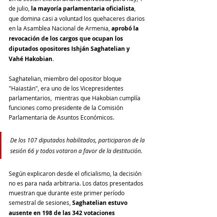
de julio, 
la mayoría parlamentaria oficialista
, 
que domina casi a voluntad los quehaceres diarios 
en la Asamblea Nacional de Armenia, 
aprobó la 
revocación de los cargos que ocupan los 
diputados opositores Ishján Saghatelian y 
Vahé Hakobian
.
Saghatelian, miembro del opositor bloque 
"Haiastán", era uno de los Vicepresidentes 
parlamentarios,  mientras que Hakobian cumplía 
funciones como presidente de la Comisión 
Parlamentaria de Asuntos Económicos.
De los 107 diputados habilitados, participaron de la 
sesión 66 y todos votaron a favor de la destitución.
Según explicaron desde el oficialismo, la decisión 
no es para nada arbitraria. Los datos presentados 
muestran que durante este primer período 
semestral de sesiones, 
Saghatelian estuvo 
ausente en 198 de las 342 votaciones 