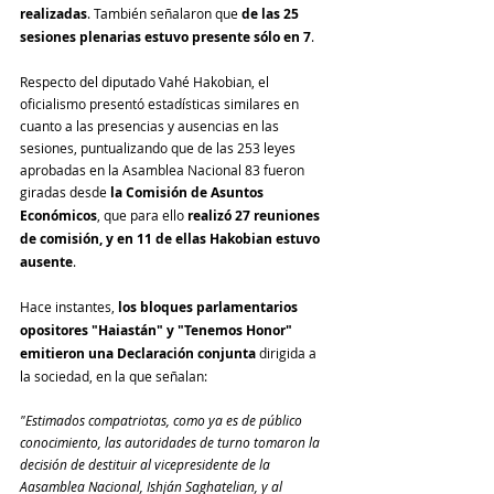
realizadas
. También señalaron que 
de las 25 
sesiones plenarias estuvo presente sólo en 7
.
Respecto del diputado Vahé Hakobian, el 
oficialismo presentó estadísticas similares en 
cuanto a las presencias y ausencias en las 
sesiones, puntualizando que de las 253 leyes 
aprobadas en la Asamblea Nacional 83 fueron 
giradas desde
 la Comisión de Asuntos 
Económicos
, que para ello 
realizó 27 reuniones 
de comisión, y en 11 de ellas Hakobian estuvo 
ausente
.
Hace instantes, 
los bloques parlamentarios 
opositores "Haiastán" y "Tenemos Honor" 
emitieron una Declaración conjunta
 dirigida a 
la sociedad, en la que señalan:
"Estimados compatriotas, como ya es de público 
conocimiento, las autoridades de turno tomaron la 
decisión de destituir al vicepresidente de la 
Aasamblea Nacional, Ishján Saghatelian, y al 