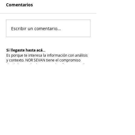
Comentarios
Escribir un comentario...
Si llegaste hasta acá...
Es porque te interesa la información con análisis
y contexto.
NOR SEVAN tiene el compromiso
desde hace más de 20 años de informar para la
paz y cuenta con vos para renovarlo cada día.
Unite a NOR SEVAN
eNTRADAS MÁS RECIENTES
La armenidad junto a Su Santidad
Karekín II y en defensa de la Iglesia
Apostólica Armenia
"Hoy es un día de vergüenza nacional"