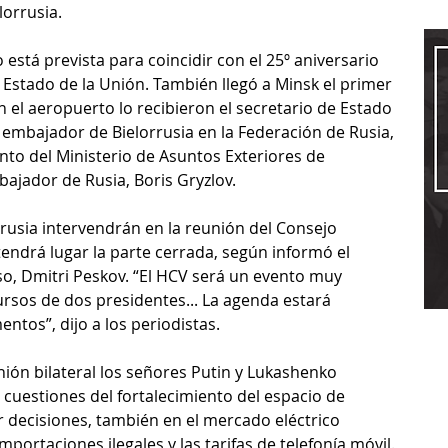
orrusia.
está prevista para coincidir con el 25º aniversario 
 Estado de la Unión. También llegó a Minsk el primer 
En el aeropuerto lo recibieron el secretario de Estado 
 embajador de Bielorrusia en la Federación de Rusia, 
nto del Ministerio de Asuntos Exteriores de 
mbajador de Rusia, Boris Gryzlov.
rrusia intervendrán en la reunión del Consejo 
tendrá lugar la parte cerrada, según informó el 
uso, Dmitri Peskov. “El HCV será un evento muy 
rsos de dos presidentes... La agenda estará 
tos”, dijo a los periodistas.
nión bilateral los señores Putin y Lukashenko 
 cuestiones del fortalecimiento del espacio de 
 decisiones, también en el mercado eléctrico 
importaciones ilegales y las tarifas de telefonía móvil.