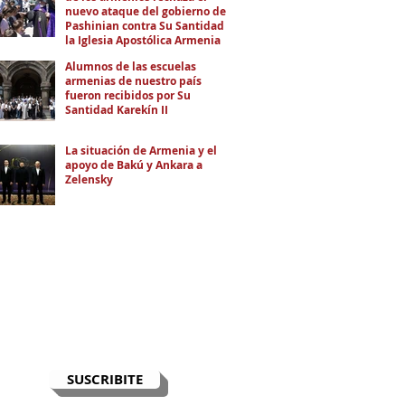
nuevo ataque del gobierno de
Pashinian contra Su Santidad y
la Iglesia Apostólica Armenia
Alumnos de las escuelas
armenias de nuestro país
fueron recibidos por Su
Santidad Karekín II
La situación de Armenia y el
apoyo de Bakú y Ankara a
Zelensky
RECIBÍ EL NEWSLETTER
Te escribimos correos una vez por
semana para informarte sobre las
noticias de la comunidad, Armenia
y el Cáucaso con contexto y
análisis.
SUSCRIBITE