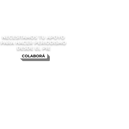
NECESITAMOS TU APOYO
PARA HACER PERIODISMO
DESDE EL PIE
COLABORÁ