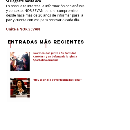
Si llegaste hasta acá...
Es porque te interesa la información con análisis
y contexto.
NOR SEVAN tiene el compromiso
desde hace más de 20 años de informar para la
paz y cuenta con vos para renovarlo cada día.
Unite a NOR SEVAN
eNTRADAS MÁS RECIENTES
La armenidad junto a Su Santidad
Karekín II y en defensa de la Iglesia
Apostólica Armenia
"Hoy es un día de vergüenza nacional"
En todo el mundo, la mayoría de los
armenios rechaza el nuevo ataque del
gobierno de Pashinian contra Su
Santidad y la Iglesia Apostólica Armenia