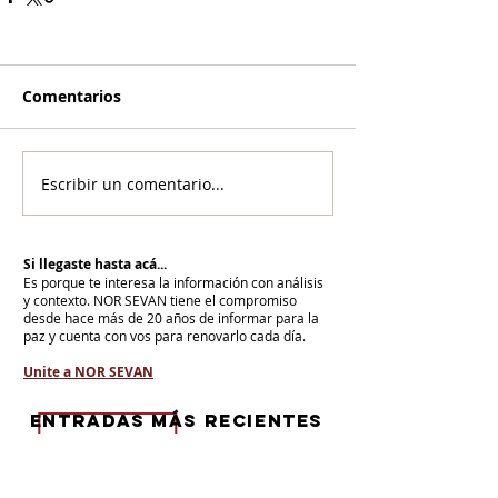
Comentarios
Escribir un comentario...
Si llegaste hasta acá...
Es porque te interesa la información con análisis
y contexto.
NOR SEVAN tiene el compromiso
desde hace más de 20 años de informar para la
paz y cuenta con vos para renovarlo cada día.
Unite a NOR SEVAN
eNTRADAS MÁS RECIENTES
La armenidad junto a Su Santidad
Karekín II y en defensa de la Iglesia
Apostólica Armenia