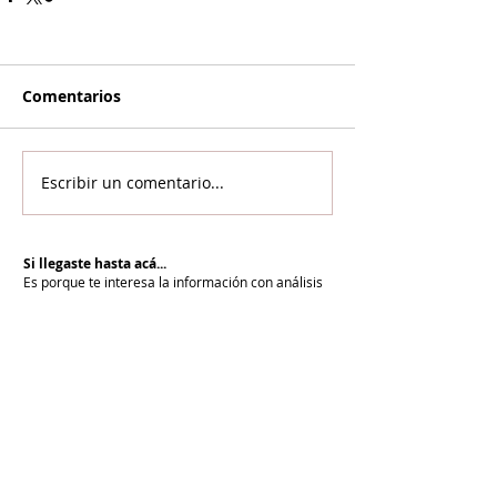
Comentarios
Escribir un comentario...
Si llegaste hasta acá...
Es porque te interesa la información con análisis
y contexto.
NOR SEVAN tiene el compromiso
desde hace más de 20 años de informar para la
paz y cuenta con vos para renovarlo cada día.
Unite a NOR SEVAN
eNTRADAS MÁS RECIENTES
En todo el mundo, la mayoría de los
armenios rechaza el nuevo ataque del
gobierno de Pashinian contra Su