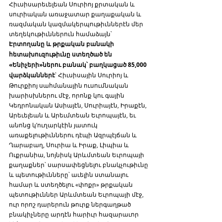
Հիւսիսարեւելեան Սուրիոյ քրտական և 
սուրիական առաջատար քաղաքական և 
ռազմական կազմակերպութիւններէն մեր 
տեղեկութիւններուն համաձայն՝ 
Էրտողանը և թրքական բանակի 
հետախուզութիւնը ստեղծած են 
«Ենիչերի»ներու բանակ՝ բաղկացած 85,000 
վարձկաններէ
՝ Հիւսիսային Սուրիոյ և 
Թուրքիոյ սահմանային ուսումնական 
խարիսխներու մէջ, որոնք կու գային 
Կեդրոնական Ասիայէն, Սուրիայէն, Իրաքէն, 
Արեւելեան և Արեւմտեան Եւրոպայէն, եւ 
անոնց կ’ուղարկէին յատուկ 
առաքելութիւններու դէպի Ազրպէյճան և 
Ղարաբաղ, Սուրիա և Իրաք, Լիպիա և 
Ուքրանիա, նոյնիսկ Արևմտեան Եւրոպայի 
քաղաքներ՝ սարսափեցնելու բնակչութիւնը 
և պետութիւնները՝ աւելին ստանալու 
համար և ստեղծելու «փոքր» թրքական 
պետութիւններ Արևմտեան Եւրոպայի մէջ, 
ուր որոշ դարերուն թուրք ներգաղթած 
բնակիչները արդէն հարիւր հազարաւոր 