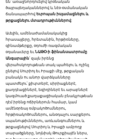
են՝ առաջնորդուելով կրօնական 
ծայրայեղականներով և նէօ-օսմանական 
ճանապարհով 
Եւրոպան իսլամացնելու և 
թրքացնելու մտադրութիւններով
:
Աւելին, ամենաժամանակակից 
հրասայլերը, հրետանին, հրթիռները, 
զինամթերքը, օդուժի ռազմական 
օդանաւերը եւ 
ՆԱԹՕ-ի ֆինանսաւորումը 
Անգարային
՝ զայն իրենց 
վերահսկողութեան տակ պահելու և ոչինչ 
ընելով Սուրիոյ եւ Իրաքի մէջ, թրքական 
բանակն ու անոր վարձկանները 
պատժելու՝ քիւրտերէ, սիրիաքներէ, 
քաղդէացիներէ, եզիդիներէ եւ արաբներէ 
կազմուած քաղաքացիական բնակչութեան 
դէմ իրենց ոճիրներուն համար, կամ 
ամէնօրեայ ռմբակոծումներու, 
հրթիռակոծումներու, անօդաչու սարքերու 
սպանութիւններու, առևանգումներու և 
թրքացնելով Սուրիոյ և Իրաքի ամբողջ 
տարածքները, նոյնիսկ Թուրքիայէն ներս, 
ուր հազարաւոր մարդիկ տեղահանուած, 