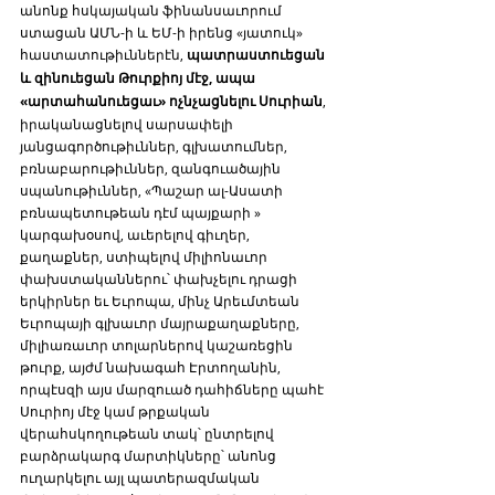
անոնք հսկայական ֆինանսաւորում 
ստացան ԱՄՆ-ի և ԵՄ-ի իրենց «յատուկ» 
հաստատութիւններէն, 
պատրաստուեցան 
և զինուեցան Թուրքիոյ մէջ, ապա 
«արտահանուեցաւ» ոչնչացնելու Սուրիան
, 
իրականացնելով սարսափելի 
յանցագործութիւններ, գլխատումներ, 
բռնաբարութիւններ, զանգուածային 
սպանութիւններ, «Պաշար ալ-Ասատի 
բռնապետութեան դէմ պայքարի » 
կարգախօսով, աւերելով գիւղեր, 
քաղաքներ, ստիպելով միլիոնաւոր 
փախստականներու՝ փախչելու դրացի 
երկիրներ եւ Եւրոպա, մինչ Արեւմտեան 
Եւրոպայի գլխաւոր մայրաքաղաքները, 
միլիառաւոր տոլարներով կաշառեցին 
թուրք, այժմ նախագահ Էրտողանին, 
որպէսզի այս մարզուած դահիճները պահէ 
Սուրիոյ մէջ կամ թրքական 
վերահսկողութեան տակ՝ ընտրելով 
բարձրակարգ մարտիկները՝ անոնց 
ուղարկելու այլ պատերազմական 