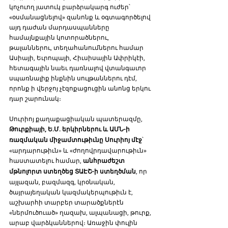
կոչուող յատուկ բարձրակարգ ուժեր՝ 
«օսմանացնելով» զանոնք և օգտագործելով 
այդ դաժան մարդասպանները 
համայնքային կոտորածներու, 
թալաններու, տեղահանումներու համար 
Ասիայի, Եւրոպայի, Հիւսիսային Ափրիկէի, 
հետագային նաեւ դառնալով վտանգաւոր 
սպառնալիք ինքնին սուլթաններու դէմ, 
որոնք ի վերջոյ չէզոքացուցին անոնց երկու 
դար շարունակ։
Սուրիոյ քաղաքացիական պատերազմը, 
Թուրքիայի, Ե.Մ. երկիրներու և ԱՄՆ-ի 
ռազմական միջամտութիւնը Սուրիոյ մէջ
՝ 
«արդարութիւն» և «ժողովրդավարութիւն» 
հաստատելու համար, 
անհրաժեշտ 
մթնոլորտ ստեղծեց ՏԱԷՇ-ի ստեղծման
, որ 
այլազան, բազմազգ, կրօնական, 
ծայրայեղական կազմակերպութիւն է, 
աշխարհի տարբեր տարածքներէն 
«ներմուծուած» ղազախ, ալպանացի, թուրք, 
արաբ վարձկաններով։ Առաջին փուլին 