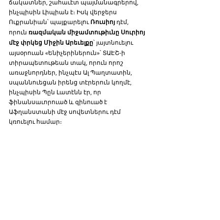
ճակատներ, շահաւէտ պայմանագրերով, 
ինչպիսին Լիպիան է։ Իսկ վերջերս 
Ուքրանիան՝ պայքարելու 
Ռուսիոյ
 դէմ, 
որուն
 ռազմական միջամտութիւնը Սուրիոյ 
մէջ փրկեց Միջին Արեւելքը
՝ յայտնուելու 
այսօրուան «Ենիչերիներուն»՝ ՏԱԷՇ-ի 
տիրապետութեան տակ, որուն որոշ 
առաջնորդներ, ինչպէս Ալ Պաղտատին, 
սպաննուեցան իրենց տէրերուն կողմէ, 
ինչպիսին Պըն Լատէնն էր, որ 
ֆինանսաւորուած և զինուած է 
Աֆղանստանի մէջ սովետներու դէմ 
կռուելու համար։